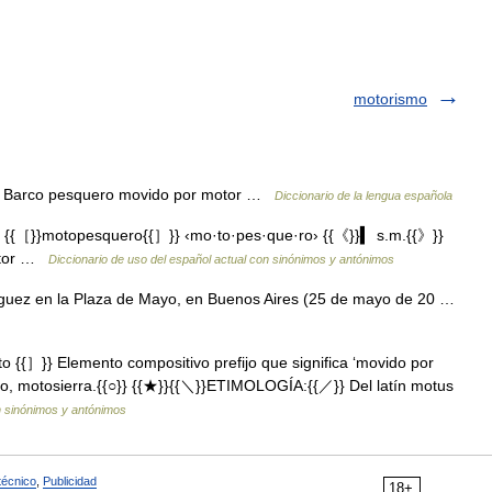
motorismo
. Barco pesquero movido por motor …
Diccionario de la lengua española
{{［}}motopesquero{{］}} ‹mo·to·pes·que·ro› {{《}}▍ s.m.{{》}}
otor …
Diccionario de uso del español actual con sinónimos y antónimos
uez en la Plaza de Mayo, en Buenos Aires (25 de mayo de 20 …
{{］}} Elemento compositivo prefijo que significa ‘movido por
o, motosierra.{{○}} {{★}}{{＼}}ETIMOLOGÍA:{{／}} Del latín motus
n sinónimos y antónimos
técnico
,
Publicidad
18+