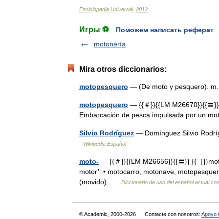
Enciclopedia
Universal
.
2012
.
Игры ⚽
Поможем написать реферат
motonería
Mira otros diccionarios:
motopesquero
— (De moto y pesquero). m
motopesquero
— {{＃}}{{LM M26670}}{{〓}} 
Embarcación de pesca impulsada por un m
Silvio Rodríguez
— Domínguez Silvio Rodríg
Wikipedia Español
moto-
— {{＃}}{{LM M26656}}{{〓}} {{［}}moto 
motor’: • motocarro, motonave, motopesquer
(movido) …
Diccionario de uso del español actual co
© Academic, 2000-2026
Contacte con nosotros:
Apoyo 