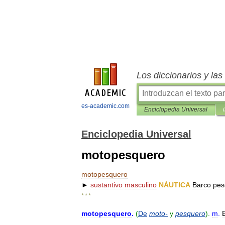
Los diccionarios y la
es-academic.com
Enciclopedia Universal
Enciclopedia Universal
motopesquero
motopesquero
►
sustantivo
masculino
NÁUTICA
Barco
pes
* * *
motopesquero
.
(
De
moto
-
y
pesquero
).
m
.