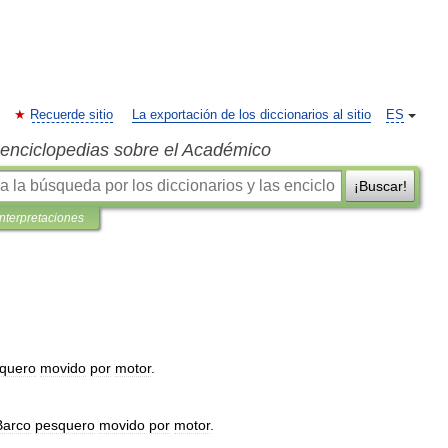
Recuerde sitio
La exportación de los diccionarios al sitio
ES
s enciclopedias sobre el Académico
¡Buscar!
interpretaciones
quero
movido
por
motor
.
Barco
pesquero
movido
por
motor
.